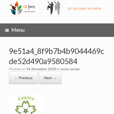
Skip
to
content
Menu
9e51a4_8f9b7b4b9044469c
de52d490a9580584
Posted on
14 décembre 2018
by
lucia castan
← Previous
Next →