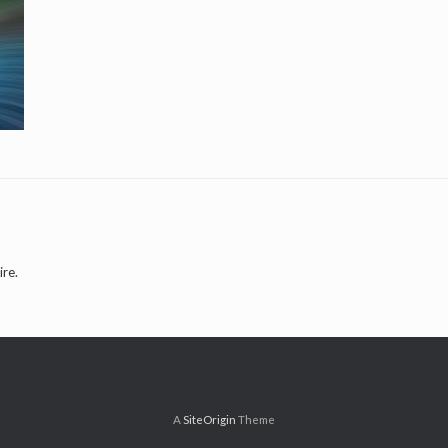
re.
A
SiteOrigin
Theme