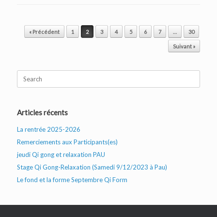
Post navigation
« Précédent
1
2
3
4
5
6
7
…
30
Suivant »
Search
for:
Articles récents
La rentrée 2025-2026
Remerciements aux Participants(es)
jeudi Qi gong et relaxation PAU
Stage Qi Gong-Relaxation (Samedi 9/12/2023 à Pau)
Le fond et la forme Septembre Qi Form