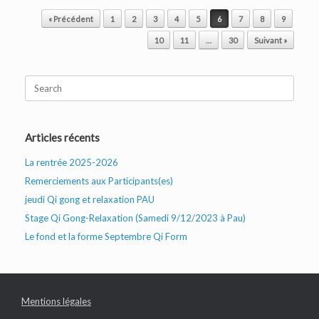
Post navigation
« Précédent
1
2
3
4
5
6
7
8
9
10
11
…
30
Suivant »
Search
for:
Articles récents
La rentrée 2025-2026
Remerciements aux Participants(es)
jeudi Qi gong et relaxation PAU
Stage Qi Gong-Relaxation (Samedi 9/12/2023 à Pau)
Le fond et la forme Septembre Qi Form
Mentions légales